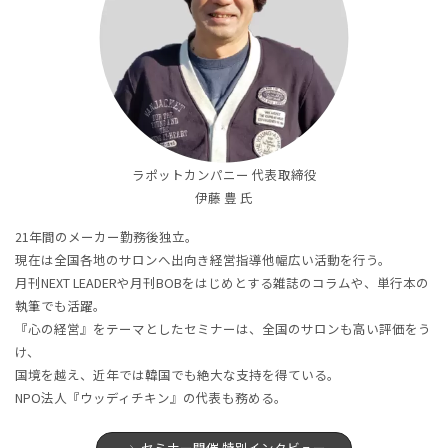
ラポットカンパニー 代表取締役
伊藤 豊 氏
21年間のメーカー勤務後独立。
現在は全国各地のサロンへ出向き経営指導他幅広い活動を行う。
月刊NEXT LEADERや月刊BOBをはじめとする雑誌のコラムや、単行本の
執筆でも活躍。
『心の経営』をテーマとしたセミナーは、全国のサロンも高い評価をう
け、
国境を越え、近年では韓国でも絶大な支持を得ている。
NPO法人『ウッディチキン』の代表も務める。
セミナー開催 特別インタビュー